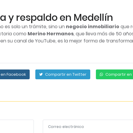
a y respaldo en Medellín
no es solo un trámite, sino un
negocio inmobiliario
que r
ectoria como
Merino Hermanos
, que lleva más de 50 año
Recordarme
 en su canal de YouTube, es la mejor forma de transforma
I agree with terms
Ingresar
Have an account?
Register
 en Facebook
Compartir en Twitter
Compartir en