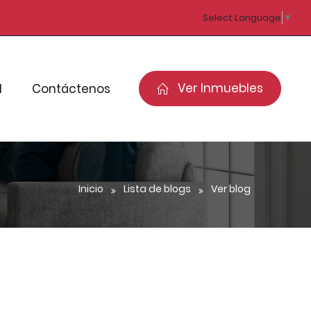
Select Language
▼
Ver Inmuebles
d
Contáctenos
Inicio
Lista de blogs
Ver blog