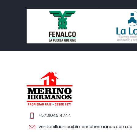
+573104514744
ventanillaunica@merinohermanos.com.co