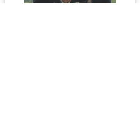
Febrero 12, 2026
🏡 Cómo una inmobiliaria convierte la venta
o arriendo en una experiencia segura
Vender o arrendar un inmueble parece sencillo: se pone
un aviso, se habla con algunos interesados y listo. Pero
en la práctica, los propietarios descubren que el
proceso está lleno de obstáculos. Desde fijar el precio
Leer más
correcto hasta redactar un contrato de compraventa,
cada paso requiere conocimient