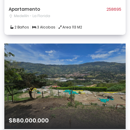
Register
Apartamento
258695
Medellín - La Florida
2 Baños
3 Alcobas
Area 113 M2
$880.000.000