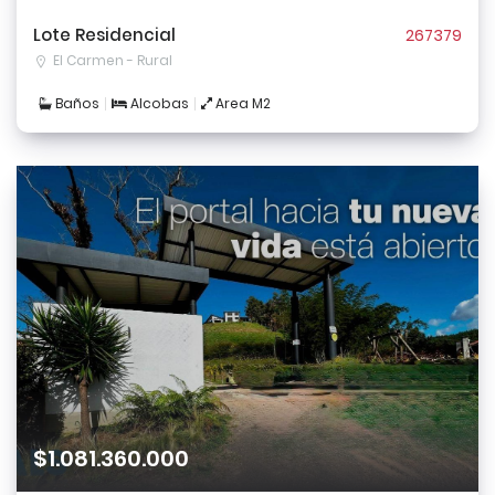
Lote Residencial
267379
El Carmen - Rural
Baños
Alcobas
Area M2
$1.081.360.000