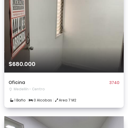
$680.000
Oficina
3740
Medellín - Centro
1 Baño
0 Alcobas
Area 7 M2