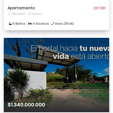
Apartamento
267381
Medellín - El Tesoro
5 Baños
4 Alcobas
Area 235 M2
$1.340.000.000