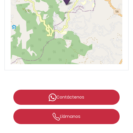
Recordarme
I agree with terms
Ingresar
Have an account?
Contáctenos
Register
Llámanos