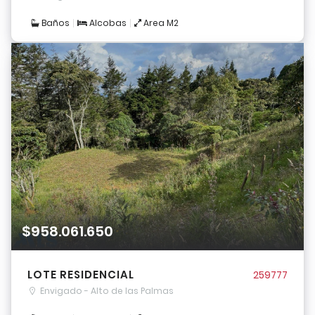
Baños
Alcobas
Area M2
$958.061.650
LOTE RESIDENCIAL
259777
Envigado - Alto de las Palmas