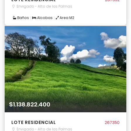
Envigado - Alto de las Palmas
Baños
Alcobas
Area M2
$1.138.822.400
LOTE RESIDENCIAL
267350
Envigado - Alto de las Palmas