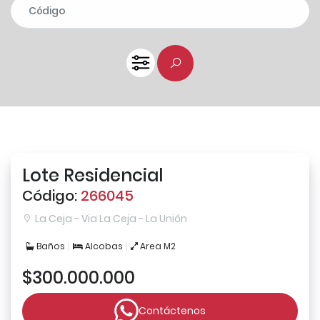
Lote Residencial
Código:
266045
La Ceja - Via La Ceja - La Unión
Baños
Alcobas
Area M2
$300.000.000
Contáctenos