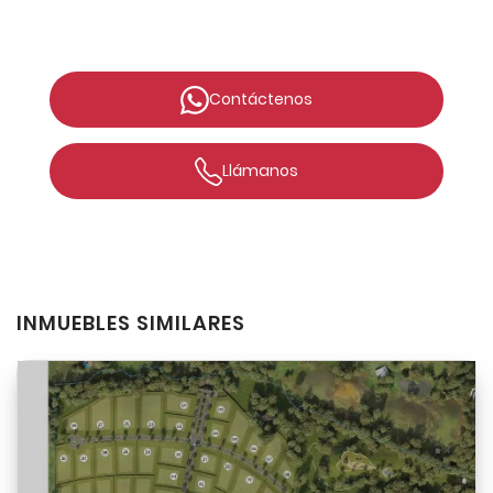
Contáctenos
Llámanos
INMUEBLES SIMILARES
Recordarme
I agree with terms
Ingresar
Have an account?
Register