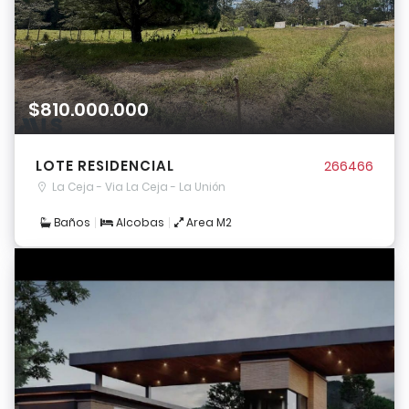
$810.000.000
LOTE RESIDENCIAL
266466
La Ceja - Via La Ceja - La Unión
Baños
Alcobas
Area M2