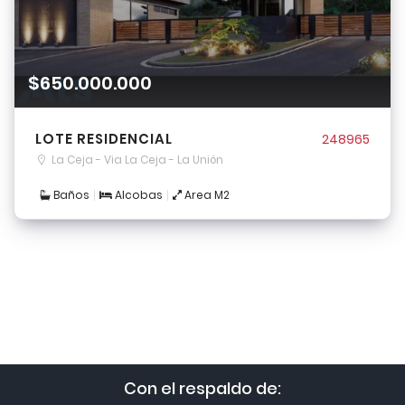
$650.000.000
LOTE RESIDENCIAL
248965
La Ceja - Via La Ceja - La Unión
Baños
Alcobas
Area M2
Con el respaldo de: