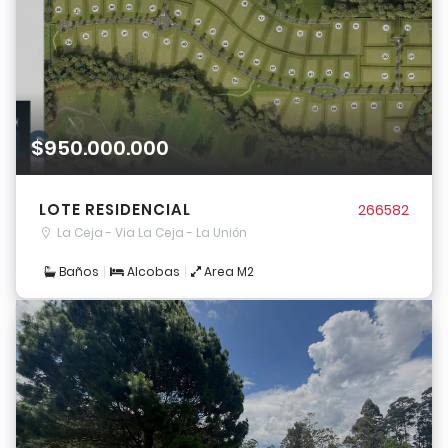
$950.000.000
LOTE RESIDENCIAL
266582
La Ceja - Via La Ceja - La Unión
Baños
Alcobas
Area M2