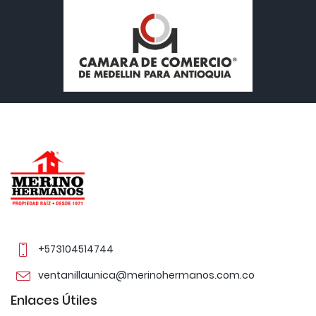
+573104514744
ventanillaunica@merinohermanos.com.co
Enlaces Útiles